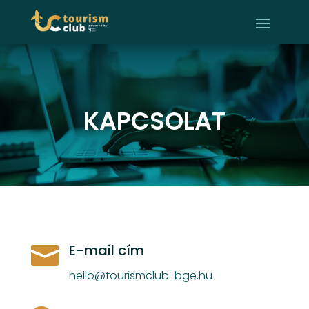
KAPCSOLAT

E-mail cím
hello@tourismclub-bge.hu